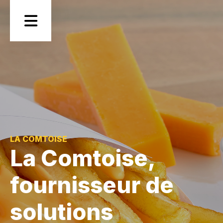
Skip
to
content
Industrie
Foodservice
LA COMTOISE
La Comtoise,
Sauces
fournisseur de
Recettes
Notre
solutions
entreprise