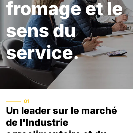
fromage et le
Actualités
sens du
Nous
rejoindre
service.
Contactez-
nous
English
01
Un leader sur le marché
de l'Industrie