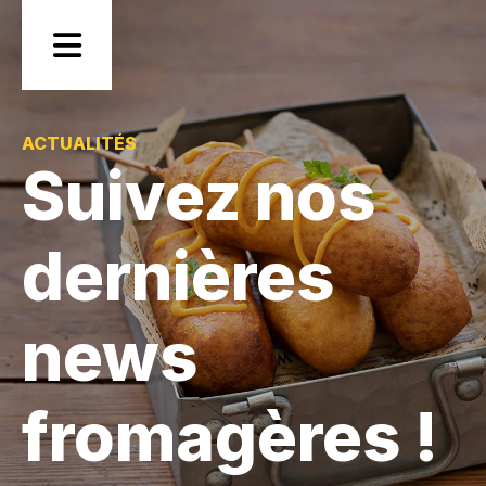
Skip
to
content
ACTUALITÉS
Suivez nos
Industrie
dernières
Foodservice
news
Sauces
Recettes
fromagères !
Notre
entreprise